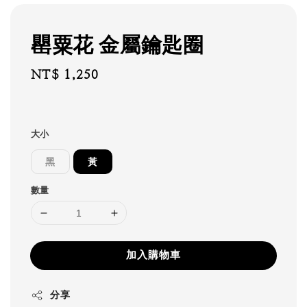
罌粟花 金屬鑰匙圈
Regular
NT$ 1,250
price
大小
黑
黃
數量
加入購物車
分享