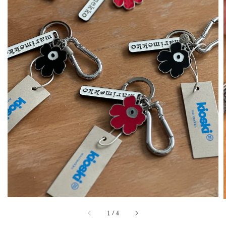
1
/
4