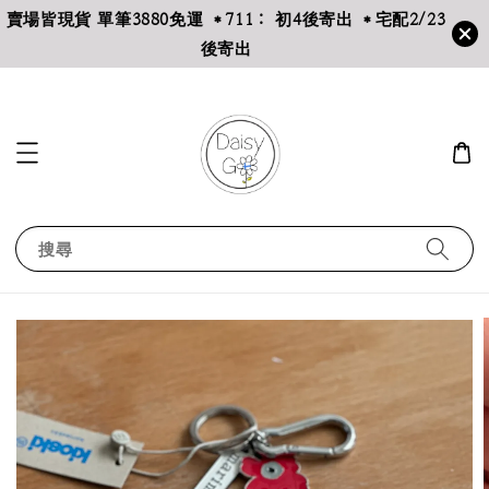
賣場皆現貨 單筆3880免運 ＊711： 初4後寄出 ＊宅配2/23
後寄出
搜尋