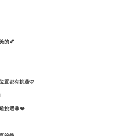
美的💕
位置都有挑過🩷
的
挑選😆❤️
有的🫶