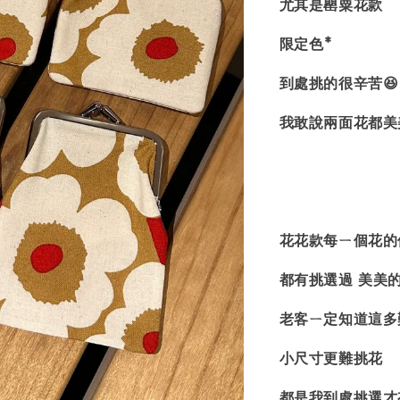
尤其是罌粟花款
限定色*
到處挑的很辛苦😆
我敢說兩面花都美
花花款每ㄧ個花的
都有挑選過 美美
老客ㄧ定知道這多難
小尺寸更難挑花
都是我到處挑選才