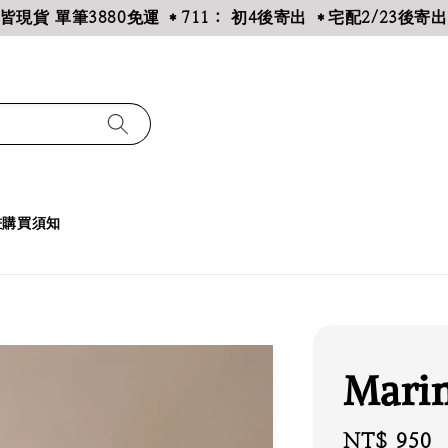
皆現貨 單筆3880免運 ＊711： 初4後寄出 ＊宅配2/23後寄出
畫購買須知
Mari
Regular
NT$ 950