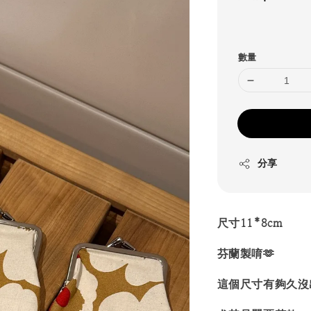
price
數量
分享
尺寸11*8cm
芬蘭製唷🫶
這個尺寸有夠久沒