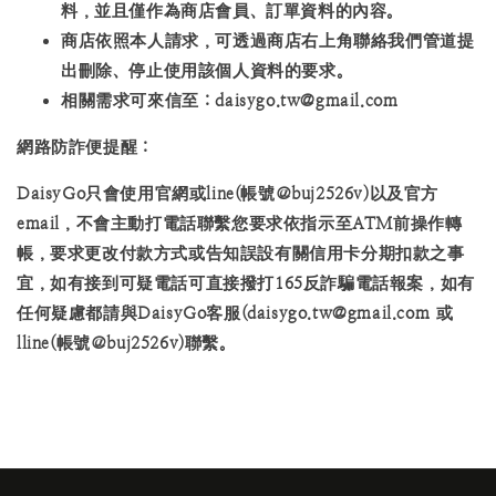
料，並且僅作為商店會員、訂單資料的內容。
商店依照本人請求，可透過商店右上角聯絡我們管道提
出刪除、停止使用該個人資料的要求。
相關需求可來信至：daisygo.tw@gmail.com
網路防詐便提醒：
DaisyGo只會使用官網或line(帳號＠buj2526v)以及官方
email，不會主動打電話聯繫您要求依指示至ATM前操作轉
帳，要求更改付款方式或告知誤設有關信用卡分期扣款之事
宜，如有接到可疑電話可直接撥打165反詐騙電話報案，如有
任何疑慮都請與DaisyGo客服(daisygo.tw@gmail.com 或
lline(帳號＠buj2526v)聯繫。